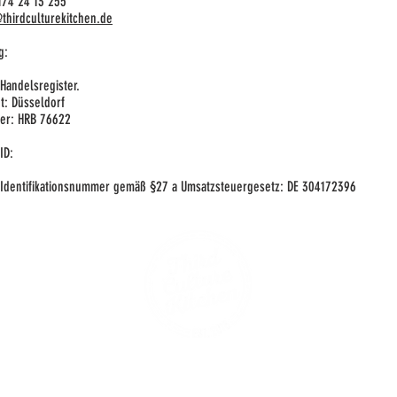
174 24 13 255
thirdculturekitchen.de
g:
Handelsregister.
t: Düsseldorf
er: HRB 76622
ID:
Identifikationsnummer gemäß §27 a Umsatzsteuergesetz: DE 304172396