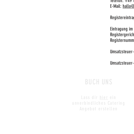
Telefon: +49 
E-Mail:
hallo@
Registereintra
Eintragung im 
Registergerich
Registernumm
Umsatzsteuer-
Umsatzsteuer-
BUCH UNS
Lass dir
hier
ein
unverbindliches Catering
Angebot erstellen