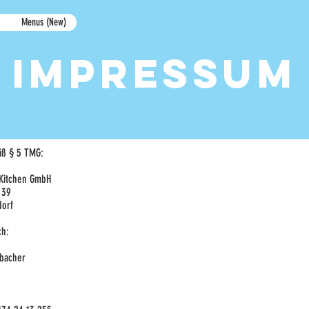
Menus (New)
impressum
ß § 5 TMG:
 Kitchen GmbH
 39
dorf
ch:
ebacher